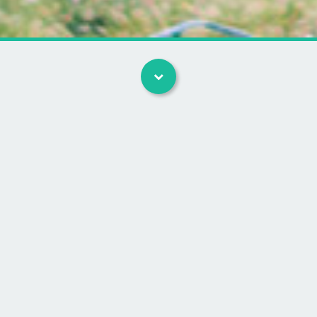
Artikler
Prøv at investere i krypto sikkert på Firi med MitID. Få 50
kr. til at prøve for