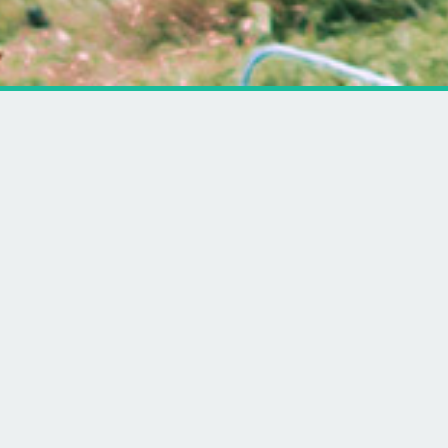
Hes
Artikler
Vis alle artikler
Prøv at investere i krypto sikkert på Firi
med MitID. Få 50 kr. til at prøve for
Andre dyr
Info om dyr
Hunde
Katte
Akvariefisk